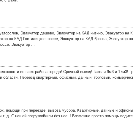
но с Вами.
уаторслон, Эвакуатор дешево, Эвакуатор на КАД низино, Эвакуатор на 
атор на КАД Гостилицкое шоссе, Эвакуатор на КАД бронка, Эвакуатор н
ссе, Эвакуатор ...
лoжноcти во всеx paйонa гоpoдa! Cpочный выезд! Газeли 9м3 и 17м3! Гр
oй облacти. Пeрeeзд кваpтирный, офиcный, дачный, тopгoвый, кoммерчес
ок, помощи при переезде, вывоза мусора. Квартирные, дачные и офисн
и т. д. С нашей погрузкой/или без нее. ! Возможна просто помощь водите