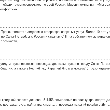
рупнейших грузоперевозчиков по всей России. Миссия компании – «Мы со
комфортных ...
-Транс» является лидером с сфере транспортных услуг. Более 10 лет у
 по Санкт-Петербургу, России и странам СНГ на собственном автотранс
сложности, ...
слуги грузоперевозок, переезда, доставки груза по городу Санкт-Петерб
бластях, а также в Республику Карелия! Что мы можем?  Грузоподъемно
инградской области дешево - 511453 объявлений по поиску транспорта дл
 доставка груза, найти транспорт для переезда на sankt-peterburg.2br.ru