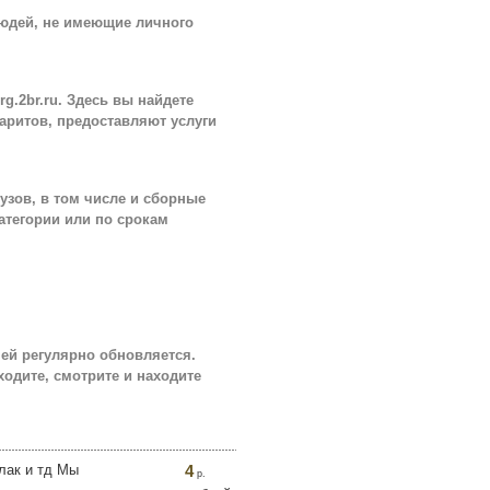
людей, не имеющие личного
g.2br.ru. Здесь вы найдете
аритов, предоставляют услуги
узов, в том числе и сборные
атегории или по срокам
ней регулярно обновляется.
одите, смотрите и находите
лак и тд Мы
4
р.