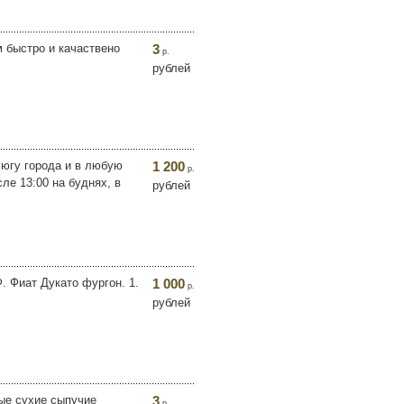
 быстро и качаствено
3
р.
рублей
т югу города и в любую
1 200
р.
ле 13:00 на буднях, в
рублей
. Фиат Дукато фургон. 1.
1 000
р.
рублей
ые сухие сыпучие
3
р.