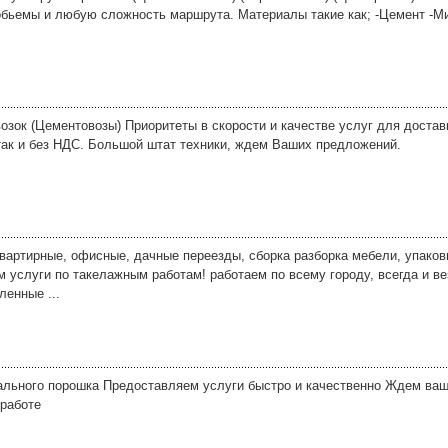
бьемы и любую сложность маршрута. Материалы такие как; -Цемент -М
.
озок (Цементовозы) Приоритеты в скорости и качестве услуг для достав
так и без НДС. Большой штат техники, ждем Ваших предложений.
квартирные, офисные, дачные переезды, сборка разборка мебели, упако
м услуги по такелажным работам! работаем по всему городу, всегда и ве
ленные ...
ального порошка Предоставляем услуги быстро и качественно Ждем ва
 работе