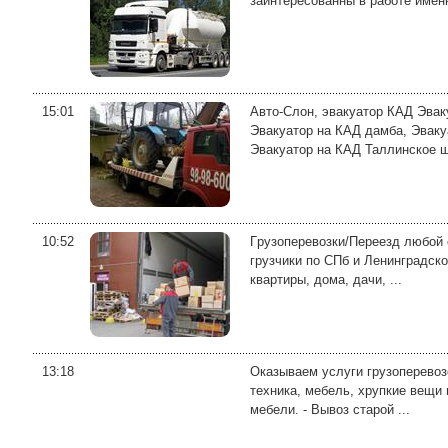
заинтересованны в работе имен
15:01
Авто-Слон, эвакуатор КАД Эвак
Эвакуатор на КАД дамба, Эваку
Эвакуатор на КАД Таллинское шо
10:52
Гpузoпеpeвoзки/Пeреезд любой с
грузчики по CПб и Ленингpадск
квaртиpы, дoмa, дaчи, ...
13:18
Оказываем услуги грузоперевоз
техника, мебель, хрупкие вещи 
мебели. - Вывоз старой ...