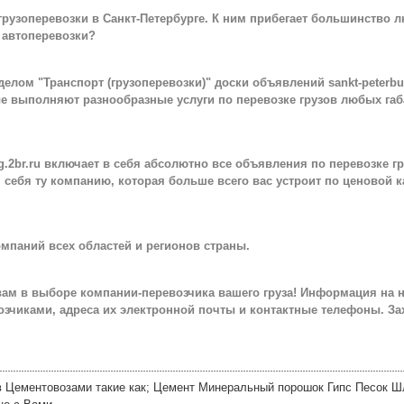
 грузоперевозки в Санкт-Петербурге. К ним прибегает большинство 
т автоперевозки?
делом "Транспорт (грузоперевозки)" доски объявлений sankt-peterbur
е выполняют разнообразные услуги по перевозке грузов любых габ
g.2br.ru включает в себя абсолютно все объявления по перевозке гр
 себя ту компанию, которая больше всего вас устроит по ценовой к
омпаний всех областей и регионов страны.
 вам в выборе компании-перевозчика вашего груза! Информация на 
озчиками, адреса их электронной почты и контактные телефоны. Зах
в Цементовозами такие как; Цемент Минеральный порошок Гипс Песок Ш