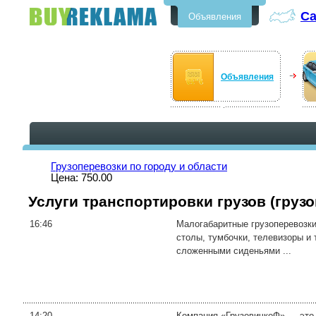
Са
Объявления
Бесплатные объявления в Санкт-
Петербурге
Объявления
Грузоперевозки по городу и области
Цена: 750.00
Услуги транспортировки грузов (груз
16:46
Малогабаритные грузоперевозки
столы, тумбочки, телевизоры и т
сложенными сиденьями ...
14:20
Компания «ГрузовичкоФ» — это 