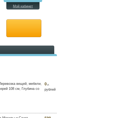
Мой кабинет
Перевозка вещей, мебели,
0
р.
верей 108 см, Глубина со
рублей
г Москвы и Санкт-