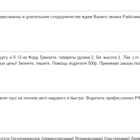
ересованны в длительном сотрудничестве ждем Вашего звонка Работаем
ргу и Л. О на Форд Транзите. габариты (длина 2. 5м. высота 1. 75м. ) о
ные цены! Звоните, пишите. Помощь водителя 500р. Принимаю заказы пос
авлю груз на личном авто недорого и быстро. Водитель профессионал РФ
луги Грузоперевозок (Цементовозами) (Кормовозами) (Цистернами) Люб