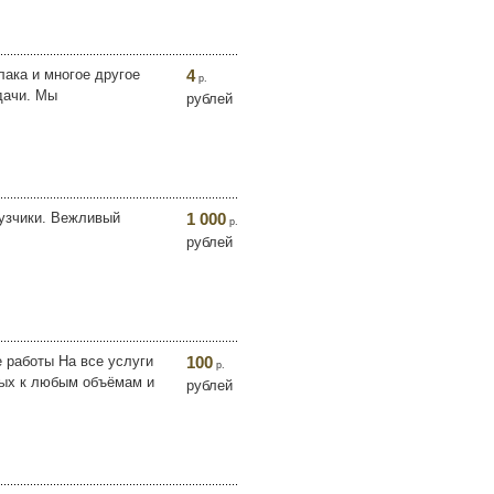
ака и многое другое
4
р.
дачи. Мы
рублей
рузчики. Вежливый
1 000
р.
рублей
 работы На все услуги
100
р.
овых к любым объёмам и
рублей