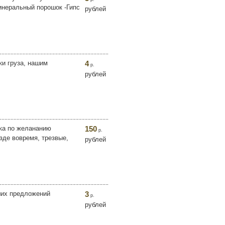
инеральный порошок -Гипс
рублей
ки груза, нашим
4
р.
рублей
вка по желананию
150
р.
зде вовремя, трезвые,
рублей
ших предложений
3
р.
рублей