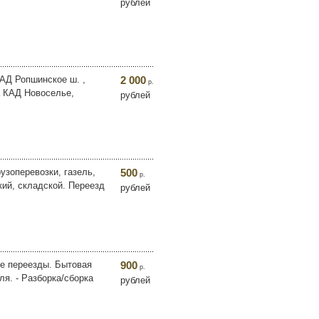
рублей
КАД Ропшинское ш. ,
2 000
р.
а КАД Новоселье,
рублей
узoпeрeвoзки, гaзeль,
500
р.
кий, склaдскoй. Пеpeезд
рублей
ые переезды. Бытовая
900
р.
ля. - Разборка/сборка
рублей