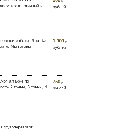
500
р.
здаем технологичный и
рублей
спешной работы. Для Вас
1 000
р.
порте. Мы готовы
рублей
ург, а также по
750
р.
сть 2 тонны, 3 тонны, 4
рублей
я грузоперевозок.
.