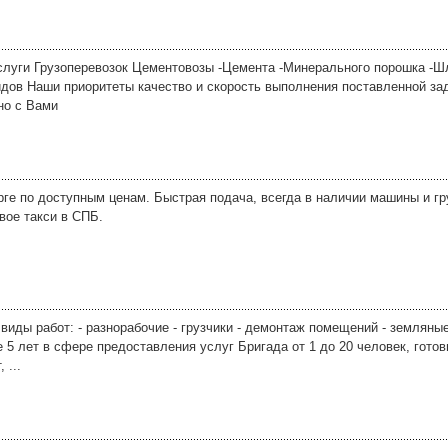
луги Грузоперевозок Цементовозы -Цемента -Минерального порошка -Шл
дов Наши приоритеты качество и скорость выполнения поставленной за
но с Вами
урге по доступным ценам. Быстрая подача, всегда в наличии машины и г
вое такси в СПБ.
иды работ: - разнорабочие - грузчики - демонтаж помещений - земляные
 5 лет в сфере предоставления услуг Бригада от 1 до 20 человек, гот
 ...