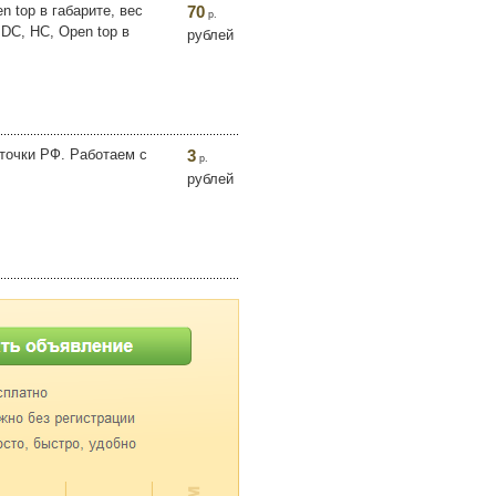
n top в габарите, вес
70
р.
 DC, HC, Open top в
рублей
точки РФ. Работаем с
3
р.
рублей