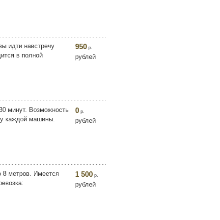
вы идти навстречу
950
р.
ится в полной
рублей
 30 минут. Возможность
0
р.
ку каждой машины.
рублей
o 8 мeтpoв. Имеется
1 500
р.
peвoзка:
рублей