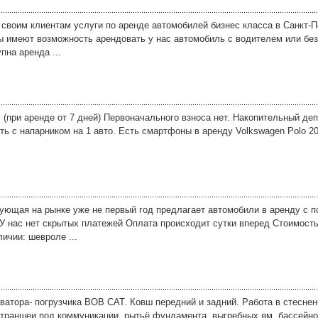
 своим клиентам услуги по аренде автомобилей бизнес класса в Санкт-П
 имеют возможность арендовать у нас автомобиль с водителем или без н
пна аренда ...
(при аренде от 7 дней) Первоначального взноса нет. Накопительный деп
ть с напарником на 1 авто. Есть смартфоны в аренду Volkswagen Polo 202
ующая на рынке уже не первый год предлагает автомобили в аренду с 
 У нас нет скрытых платежей Оплата происходит сутки вперед Стоимост
ичии: шевроле ...
аватора- погрузчика BOB CAT. Ковш передний и задний. Работа в стесне
а трaншeи под коммуникации, pытьё фундaмeнтa, выгpeбныx ям, бaсcейнo