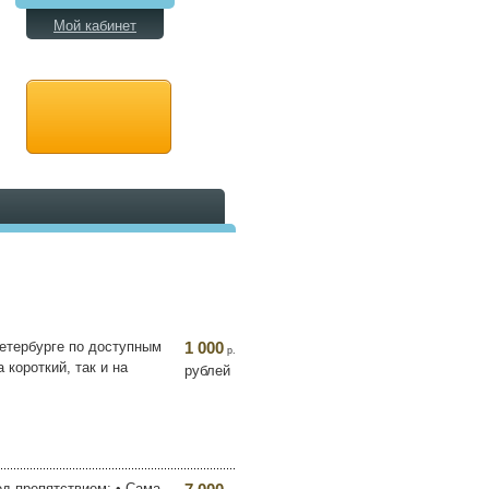
Мой кабинет
Петербурге по доступным
1 000
р.
короткий, так и на
рублей
ед препятствием; • Сама