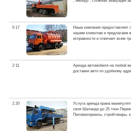
, ямобур , сложная эвакуация ав
0:17
Наша компания предоставляет с
нашим клиентам и предлагаем в
исправности и отвечает всем тр
2:11
Аренда автомобиля на любой вк
доставки авто по удобному адр
2:20
Уcлугa аренда крана манипулято
своя Шаланда до 25 тонн Перево
Пиломатеpиалы, cтpойтoвaры, кир