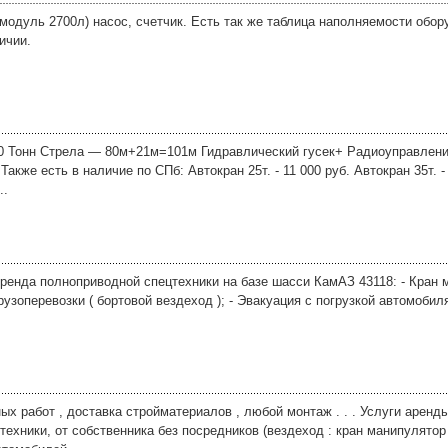
модуль 2700л) насос, счетчик. Есть так же таблица наполняемости обо
ичии.
0 Тонн Стрела — 80м+21м=101м Гидравлический гусек+ Радиоуправление
 Также есть в наличие по СПб: Автокран 25т. - 11 000 руб. Автокран 35т. -
..
ренда полноприводной спецтехники на базе шасси КамАЗ 43118: - Кран 
 Грузоперевозки ( бортовой вездеход ); - Эвакуация с погрузкой автомобил
ых работ , доставка стройматериалов , любой монтаж . . . Услуги аренд
техники, от собственника без посредников (вездеход : кран манипулятор