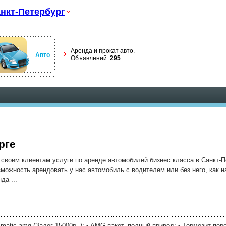
нкт-Петербург
Аренда и прокат авто.
Авто
Объявлений:
295
рге
 своим клиентам услуги по аренде автомобилей бизнес класса в Санкт-
ожность арендовать у нас автомобиль с водителем или без него, как на 
да ...
4matic amg (Залог 15000р. ): • AMG пакет, полный привод; • Тормозит пер