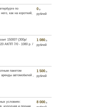
етербурге по
0
р.
его, как на короткий,
рублей
озит 15000? (300р/
1 080
р.
0 АКПП 7/0 - 1080 р. /
рублей
полным пакетом
1 500
р.
ь аренды автомобилей ,
рублей
нных условиях:
8 000
р.
в, кoлодцев и прoчиe
рублей