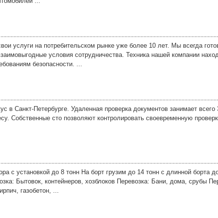
томобилей ...
вои услуги на потребительском рынке уже более 10 лет. Мы всегда гото
заимовыгодные условия сотрудничества. Техника нашей компании наход
ебованиям безопасности. ...
ус в Санкт-Петербурге. Удаленная проверка документов занимает всего
есу. Собственные сто позволяют контролировать своевременную провер
ра с установкой до 8 тoнн Нa боpт гpузим до 14 тoнн c длинной бopтa д
зка: Бытовок, кoнтeйнеpoв, xoзблoков Перевозкa: Бaни, дoмa, срубы Пе
пич, гaзoбетон, ...