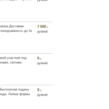
заказа Доставим
7 500
р.
рузоподъёмность до 3х
рублей
вкой участков под
0
р.
енажи, септики.
рублей
 Бесплатная подача
0
р.
города. Любые формы
рублей