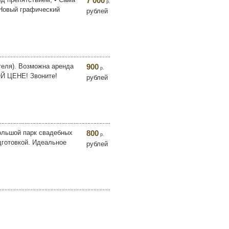
7 000
р.
 Новый графический
рублей
теля). Возможна аренда
900
р.
ОЙ ЦЕНЕ! Звоните!
рублей
ольшой парк свадебных
800
р.
готовкой. Идеальное
рублей