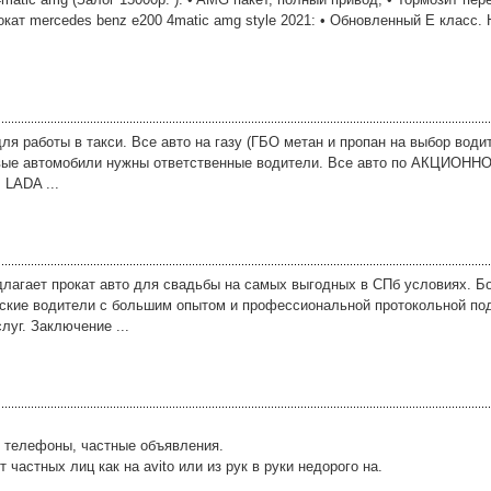
кат mercedes benz e200 4matic amg style 2021: • Обновленный Е класс.
я работы в такси. Все авто на газу (ГБО метан и пропан на выбор води
ковые автомобили нужны ответственные водители. Все авто по АКЦИОНН
 LADA ...
лагает прокат авто для свадьбы на самых выгодных в СПб условиях. Б
ские водители с большим опытом и профессиональной протокольной под
луг. Заключение ...
, телефоны, частные объявления.
астных лиц как на avito или из рук в руки недорого на.