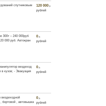
рудований спутниковым
120 000
р.
рублей
 300т – 240 000руб
0
р.
 20 000 руб. Автокран
рублей
манипулятор вездеход
0
р.
я в кузов; - Эвакуация
рублей
ы вездеходной
0
р.
 , бортовой , автовышка
рублей