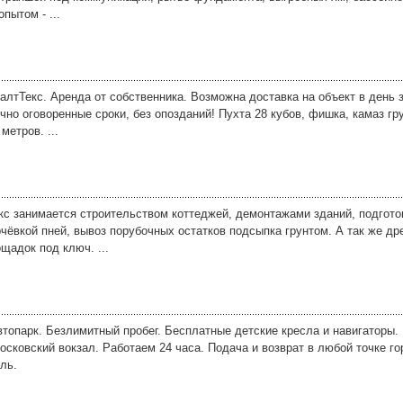
пытом - ...
алтТекс. Аренда от собственника. Возможна доставка на объект в день 
чно оговоренные сроки, без опозданий! Пухта 28 кубов, фишка, камаз г
метров. ...
с занимается строительством коттеджей, демонтажами зданий, подгото
рчёвкой пней, вывоз порубочных остатков подсыпка грунтом. А так же др
щадок под ключ. ...
втопарк. Безлимитный пробег. Бесплатные детские кресла и навигаторы.
Московский вокзал. Работаем 24 часа. Подача и возврат в любой точке 
ль.