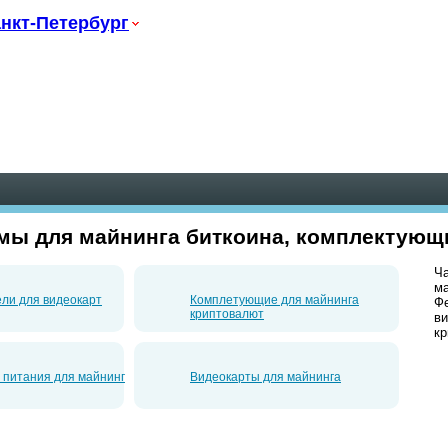
нкт-Петербург
рмы для майнинга биткоина, комплектующ
Ча
ма
ели для видеокарт
Комплетующие для майнинга
Ф
криптовалют
ви
кр
 питания для майнинг
Видеокарты для майнинга