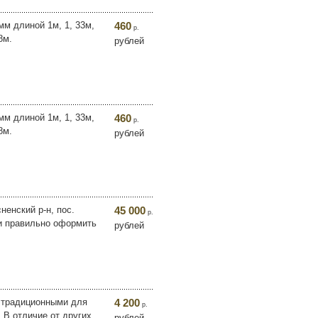
м длиной 1м, 1, 33м,
460
р.
8м.
рублей
м длиной 1м, 1, 33м,
460
р.
8м.
рублей
ненский р-н, пос.
45 000
р.
 и правильно оформить
рублей
я традиционными для
4 200
р.
 В отличие от других
рублей