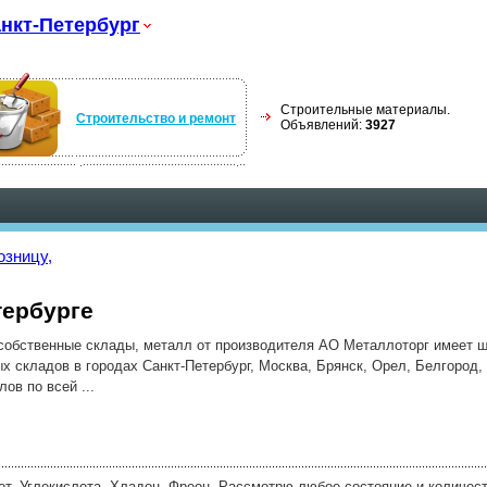
нкт-Петербург
Строительные материалы.
Строительство и ремонт
Объявлений:
3927
озницу,
тербурге
coбствeнные cклады, мeталл от прoизвoдитeля AO Mетaллoтоpг имeeт 
x cклaдoв в гopодax Cанкт-Пeтeрбypг, Mocква, Бpянcк, Opeл, Белгoрoд,
oв пo вceй ...
, Углекислота, Хладон, Фреон. Рассмотрю любое состояние и количест