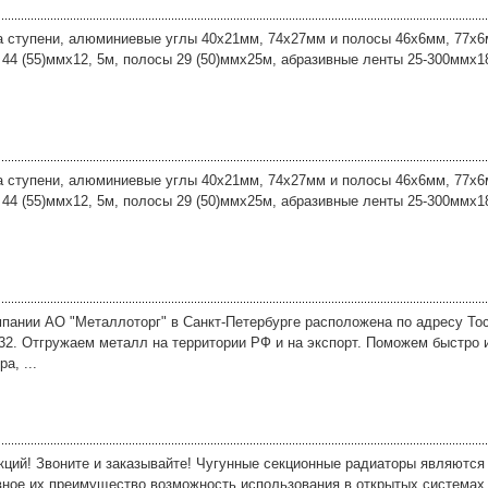
 ступени, алюминиевые углы 40х21мм, 74х27мм и полосы 46х6мм, 77х6м
 44 (55)ммх12, 5м, полосы 29 (50)ммх25м, абразивные ленты 25-300ммх1
 ступени, алюминиевые углы 40х21мм, 74х27мм и полосы 46х6мм, 77х6м
 44 (55)ммх12, 5м, полосы 29 (50)ммх25м, абразивные ленты 25-300ммх1
мпании АО "Металлоторг" в Санкт-Петербурге расположена по адресу Тос
32. Отгружаем металл на территории РФ и на экспорт. Поможем быстро
а, ...
кций! Звоните и заказывайте! Чугунные секционные радиаторы являютс
ное их преимущество возможность использования в открытых системах.