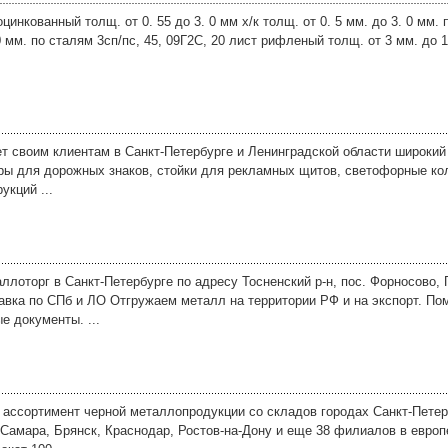
инкованный толщ. от 0. 55 до 3. 0 мм х/к толщ. от 0. 5 мм. до 3. 0 мм. 
00 мм. по сталям 3сп/пс, 45, 09Г2С, 20 лист рифленый толщ. от 3 мм. до
т своим клиентам в Санкт-Петербурге и Ленинградской области широкий
оры для дорожных знаков, стойки для рекламных щитов, светофорные кол
кций ...
лоторг в Санкт-Петербурге по адресу Тосненский р-н, пос. Форносово, 
авка по СПб и ЛО Отгружаем металл на территории РФ и на экспорт. По
 документы. ...
ассортимент черной металлопродукции со складов городах Санкт-Петерб
 Самара, Брянск, Краснодар, Ростов-на-Дону и еще 38 филиалов в европ