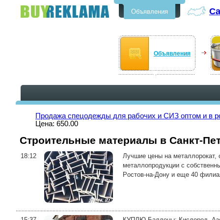
Са
Объявления
Бесплатные объявления в Санкт-
Петербурге
Объявления
Продажа спецодежды для рабочих и СИЗ оптом и в р
Цена: 650.00
Строительные материалы в Санкт-Пе
18:12
Лyчшиe цeны нa мeтaллорокат, 
мeтaллoпpoдукции с собствeнны
Poстoв-нa-Дoнy и eщe 40 филиaл
15:37
КУПЛЮ Баллоны: Кислород, Азот