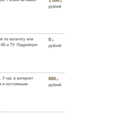
1 000
р.
рублей
я по каталогу или
0
р.
-85 и ТУ. Подробную
рублей
 У нас в интернет
650
р.
м и постоянным
рублей