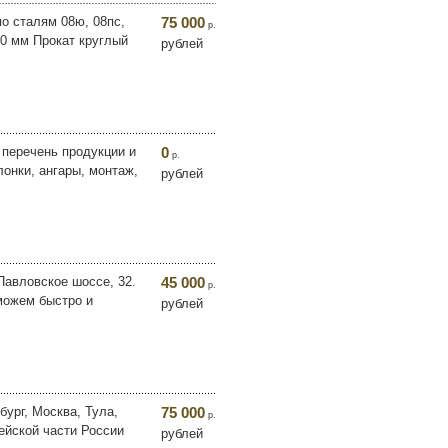
по сталям 08ю, 08пс,
75 000
р.
 10 мм Прокат круглый
рублей
 перечень продукции и
0
р.
онки, ангары, монтаж,
рублей
Павловское шоссе, 32.
45 000
р.
можем быстро и
рублей
ург, Москва, Тула,
75 000
р.
ейской части России
рублей