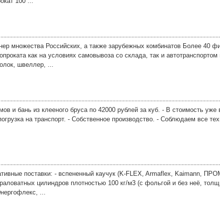
кат 100 ...
ер множества Российских, а также зарубежных комбинатов Более 40 ф
проката как на условиях самовывоза со склада, так и автотранспортом
олок, швеллер, ...
в и бань из клееного бруса по 42000 рублей за куб. - В стоимость уже
 погрузка на транспорт. - Собственное производство. - Соблюдаем все те
тивные поставки: - вспененный каучук (K-FLEX, Armaflex, Kaimann, ПР
раловатных цилиндров плотностью 100 кг/м3 (с фольгой и без неё, толщ
нергофлекс, ...