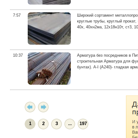
7:57
Широкий сортамент металлопрок
круглые трубы, круглый прокат,
40х, 40хн2ма, 12х18н10т, ст3, 10 
10:37
Арматура без посредников в Пи
строительная Арматура для фун
бунтах). А-I (A240)- гладкая арма
1
2
3
...
197