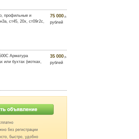
ер, профильные и
75 000
р.
3а, ст45, 20х, ст09г2с,
рублей
А500С Арматура
35 000
р.
 или бухтах (мотках,
рублей