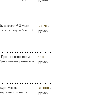
Вы заказали! 3 Мы в
2 670
р.
ить тысячу кубов! 5 У
рублей
 Просто позвоните и
950
р.
 Однослойное резиновое
рублей
бург, Москва,
70 000
р.
 европейской части
рублей