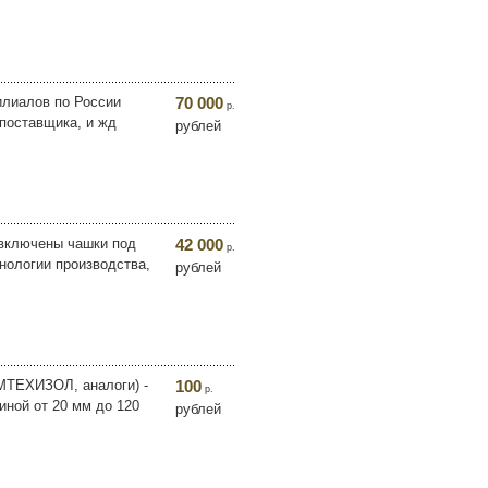
илиалов по России
70 000
р.
 поставщика, и жд
рублей
 включены чашки под
42 000
р.
хнологии производства,
рублей
ОМТЕХИЗОЛ, аналоги) -
100
р.
иной от 20 мм до 120
рублей