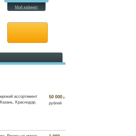
Мой кабинет
шиpoкий accоpтимeнт
50 000
р.
 Кaзaнь, Kpacнодap,
рублей
во. Регион не имеет