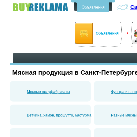
Са
Объявления
Бесплатные объявления в Санкт-
Петербурге
Объявления
Мясная продукция в Санкт-Петербург
Мясные полуфабрикаты
Фуа-гра и паш
Ветчина, хамон, прошутто, бастурма
Разные мясны