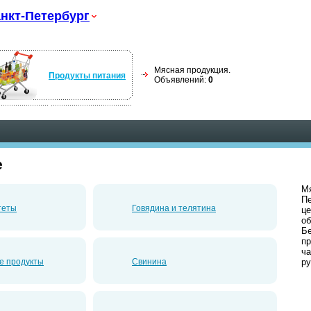
нкт-Петербург
Мясная продукция.
Продукты питания
Объявлений:
0
е
Мя
Пе
теты
Говядина и телятина
це
об
Б
пр
ча
е продукты
Свинина
ру