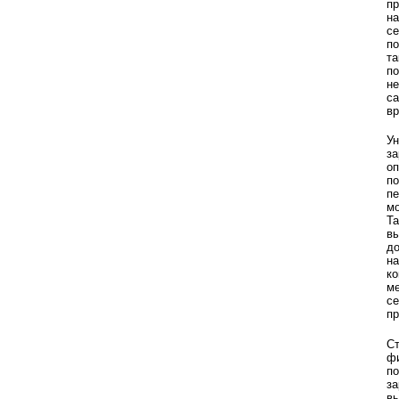
пр
на
се
по
та
по
не
с
вр
У
за
оп
по
пе
мо
Та
в
до
на
ко
ме
с
пр
Ст
фи
п
за
вы