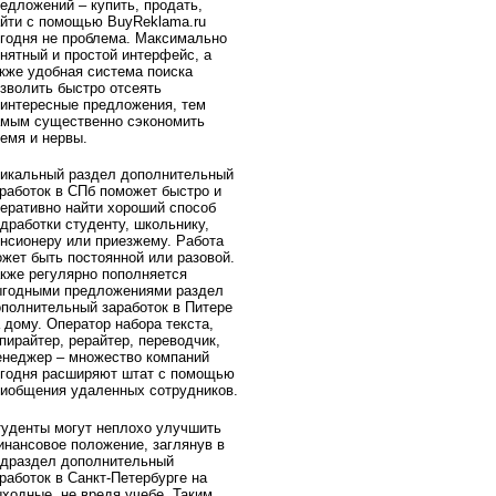
едложений – купить, продать,
йти с помощью BuyReklama.ru
годня не проблема. Максимально
нятный и простой интерфейс, а
кже удобная система поиска
зволить быстро отсеять
интересные предложения, тем
амым существенно сэкономить
емя и нервы.
никальный раздел дополнительный
работок в СПб поможет быстро и
еративно найти хороший способ
дработки студенту, школьнику,
нсионеру или приезжему. Работа
жет быть постоянной или разовой.
кже регулярно пополняется
ыгодными предложениями раздел
полнительный заработок в Питере
 дому. Оператор набора текста,
пирайтер, рерайтер, переводчик,
неджер – множество компаний
егодня расширяют штат с помощью
иобщения удаленных сотрудников.
уденты могут неплохо улучшить
нансовое положение, заглянув в
одраздел дополнительный
работок в Санкт-Петербурге на
ходные, не вредя учебе. Таким