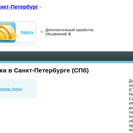
нкт-Петербург
Дополнительный заработок.
Работа
Объявлений:
0
а в Санкт-Петербурге (СПб)
До
по
орекс (forex)
(С
На
Са
об
до
sa
п
об
пр
п