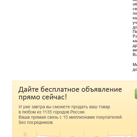
об
св
по
ка
у
до
Пе
Ра
ка
др
ве
Bu
Мы
до