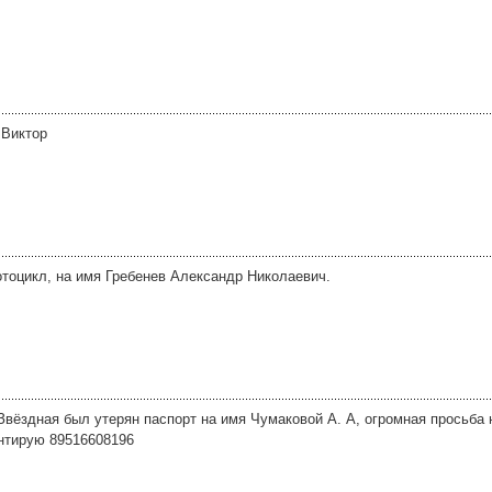
 Виктор
отоцикл, на имя Гребенев Александр Николаевич.
 Звёздная был утерян паспорт на имя Чумаковой А. А, огромная просьба
нтирую 89516608196