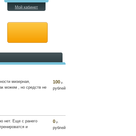
Мой кабинет
ности мизерная,
100
р.
ак можем , но средств не
рублей
о нет. Еще с ранего
0
р.
тренироватся и
рублей