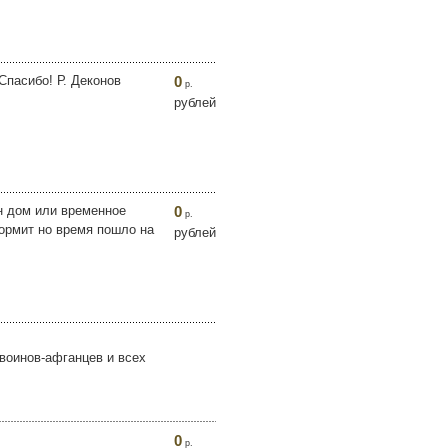
Спасибо! Р. Деконов
0
р.
рублей
н дом или временное
0
р.
кормит но время пошло на
рублей
воинов-афганцев и всех
0
р.