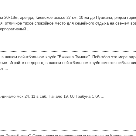
ва 20х18м, аренда, Киевское шоссе 27 км, 10 км до Пушкина, рядом го
ия, отличное тихое спокойное место для семейного отдыха на свежем во
орпоративный ...
в нашем пейнтбольном клубе "Ёжики в Тумане". Пейнтбол это море адр
ние. Играйте не дорого, в нашем пейнтбольном клубе имеется гибкая си
т ...
динамо мск 24. 11 в спб. Начало 19. 00 Трибуна СКА ...
под Петербургом? Однодневные велосипедные прогулки по Карельскому 