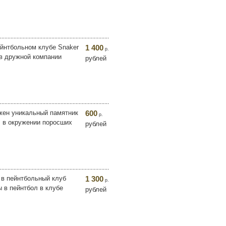
ейнтбольном клубе Snaker
1 400
р.
 в дружной компании
рублей
ожен уникальный памятник
600
р.
, в окружении поросших
рублей
 в пейнтбольный клуб
1 300
р.
 в пейнтбол в клубе
рублей