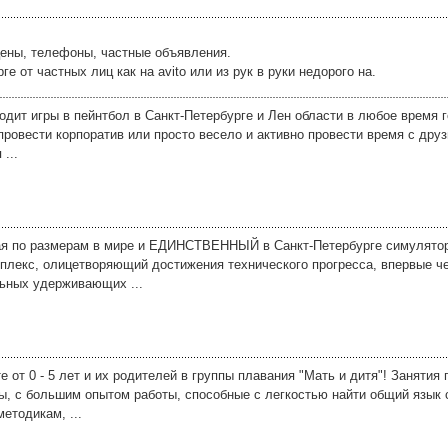
цены, телефоны, частные объявления.
от частных лиц как на avito или из рук в руки недорого на.
дит игры в пейнтбол в Санкт-Петербурге и Лен области в любое время го
ровести корпоратив или просто весело и активно провести время с дру
...
ая по размерам в мире и ЕДИНСТВЕННЫЙ в Санкт-Петербурге симулятор
мплекс, олицетворяющий достижения технического прогресса, впервые ч
льных удерживающих ...
от 0 - 5 лет и их родителей в группы плавания "Мать и дитя"! Занятия 
ы, с большим опытом работы, способные с легкостью найти общий язык
етодикам, ...