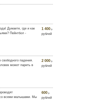
да! Думаете, где и как
1 400
р.
зьями? Пейнтбол -
рублей
 свободного падения.
2 000
р.
еловек может парить в
рублей
проводят
600
р.
 со всеми малышами. Мы
рублей