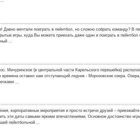
..
я! Давно мечтали поиграть в пейнтбол, но сложно собрать команду? В п
ытые игры, куда Вы можете приехать даже один и поиграть в пейнтбол
ый ...
 пос. Мичуринское (в центральной части Карельского перешейка) распол
е времена оставил нам отступающий ледник - Морозовские озера. Озера
ечками ...
ения, корпоративные мероприятия и просто встречи друзей – приезжайте
ить эти даты самыми яркими впечатлениями. Основное достоинство игры
шей пейнтбольной ...