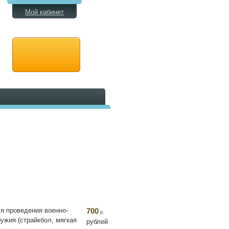
Мой кабинет
я проведения военно-
700
р.
ужия (страйкбол, мягкая
рублей