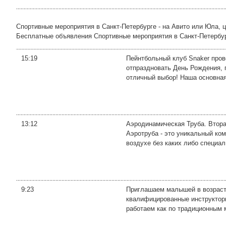
Спортивные мероприятия в Санкт-Петербурге - на Авито или Юла, 
Бесплатные объявления Спортивные мероприятия в Санкт-Петербурге 
15:19
Пейнтбольный клуб Snaker прово
отпраздновать День Рождения, п
отличный выбор! Наша основная 
13:12
Аэродинамическая Труба. Втор
Аэротруба - это уникальный ко
воздухе без каких либо специа
9:23
Приглашаем малышей в возрасте 
квалифицированные инструктор
работаем как по традиционным м