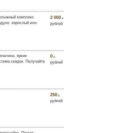
рнолыжный комплекс
2 000
р.
здухе. взрослый или
рублей
еналина, яркие
0
р.
стема скидок. Получайте
рублей
250
р.
рублей
перешейку. Прокат