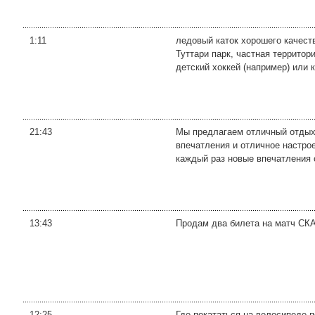
1:11
ледовый каток хорошего качест
Туттари парк, частная территор
детский хоккей (например) или к
21:43
Мы предлагаем отличный отдых 
впечатления и отличное настрое
каждый раз новые впечатления о
13:43
Продам два билета на матч СКА-
12:25
Где покататься на велосипеде 