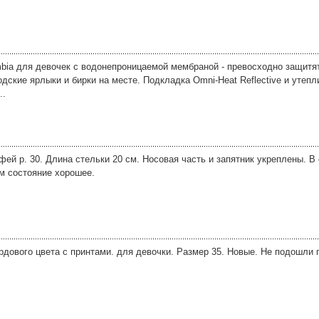
bia для девочек с водонепроницаемой мембраной - превосходно защитят
водские ярлыки и бирки на месте. Подкладка Omni-Heat Reflective и утепл
..
ей р. 30. Длина стельки 20 см. Носовая часть и запятник укреплены. В
ом состояние хорошее.
рдового цвета с принтами. для девочки. Размер 35. Новые. Не подошли 