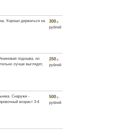
йна. Хорошо держаться на
300
р.
рублей
Резиновая подошва, но
250
р.
ительно лучше выглядят,
рублей
ьчика. Снаружи -
500
р.
ировочный возраст 3-4
рублей