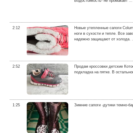
Водостойкость- не промакает ...
2:12
Новые утепленные сапоги Colum
ноги в сухости и тепле. Все за
надежно защищают от холода. .
2:52
Продам кроссовки детские Котоф
подкладка на пятке. В остальн
1:25
Зимние сапоги -дутики темно-ба