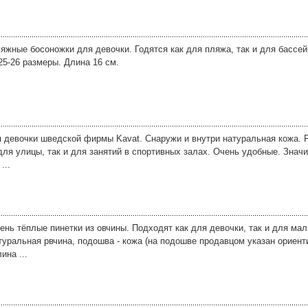
яжные босоножки для девочки. Годятся как для пляжа, так и для бассе
25-26 размеры. Длина 16 см.
 девочки шведской фирмы Kavat. Снаружи и внутри натуральная кожа. 
для улицы, так и для занятий в спортивных залах. Очень удобные. Знач
...
нь тёплые пинетки из овчины. Подходят как для девочки, так и для мал
туральная рвчина, подошва - кожа (на подошве продавцом указан ориент
ина ...