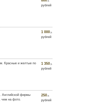
800
р.
рублей
1 000
р.
рублей
см. Красные и желтые по
1 350
р.
рублей
ы. Английской фирмы
250
р.
, чем на фото.
рублей