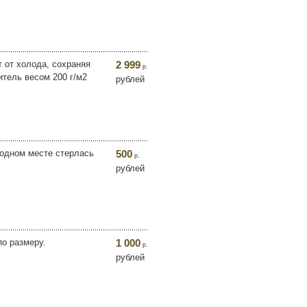
 от холода, сохраняя
2 999
р.
итель весом 200 г/м2
рублей
 одном месте стерлась
500
р.
рублей
по размеру.
1 000
р.
рублей