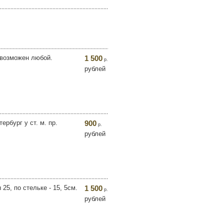
 возможен любой.
1 500
р.
рублей
ербург у ст. м. пр.
900
р.
рублей
5, по стельке - 15, 5см.
1 500
р.
рублей