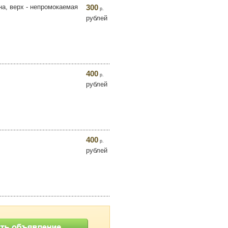
на, верх - непромокаемая
300
р.
рублей
400
р.
рублей
400
р.
рублей