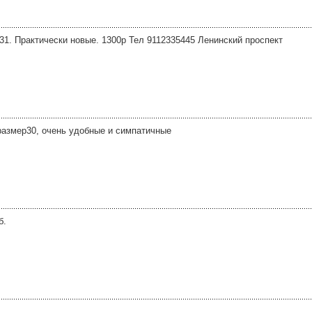
31. Практически новые. 1300р Тел 9112335445 Ленинский проспект
размер30, очень удобные и симпатичные
б.